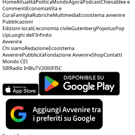
Home
Attualità
Politica
Mondo
Agorà
Podcast
Chiesa
Idee e
Commenti
Economia
Vita e
Cura
Famiglia
Rubriche
Multimedia
Ecosistema avvenire
Pubblicazioni
Edizioni locali
L'economia civile
Gutenberg
Popotus
Pop
Up
Luoghi dell'Infinito
Avvenire
Chi siamo
Redazione
Ecosistema
Avvenire
Pubblicità
Fondazione Avvenire
Shop
Contatti
Mondo CEI
SIR
Radio InBlu
TV2000
FISC