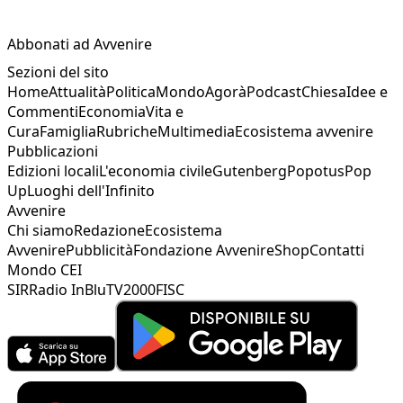
Abbonati ad Avvenire
Sezioni del sito
Home
Attualità
Politica
Mondo
Agorà
Podcast
Chiesa
Idee e
Commenti
Economia
Vita e
Cura
Famiglia
Rubriche
Multimedia
Ecosistema avvenire
Pubblicazioni
Edizioni locali
L'economia civile
Gutenberg
Popotus
Pop
Up
Luoghi dell'Infinito
Avvenire
Chi siamo
Redazione
Ecosistema
Avvenire
Pubblicità
Fondazione Avvenire
Shop
Contatti
Mondo CEI
SIR
Radio InBlu
TV2000
FISC