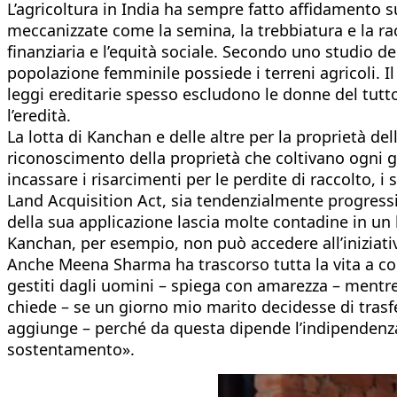
L’agricoltura in India ha sempre fatto affidamento 
meccanizzate come la semina, la trebbiatura e la ra
finanziaria e l’equità sociale. Secondo uno studio d
popolazione femminile possiede i terreni agricoli. I
leggi ereditarie spesso escludono le donne del tutto
l’eredità.
La lotta di Kanchan e delle altre per la proprietà d
riconoscimento della proprietà che coltivano ogni 
incassare i risarcimenti per le perdite di raccolto, i 
Land Acquisition Act, sia tendenzialmente progressist
della sua applicazione lascia molte contadine in un
Kanchan, per esempio, non può accedere all’iniziati
Anche Meena Sharma ha trascorso tutta la vita a colt
gestiti dagli uomini – spiega con amarezza – mentre
chiede – se un giorno mio marito decidesse di trasfer
aggiunge – perché da questa dipende l’indipendenza 
sostentamento».