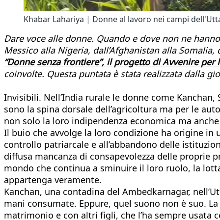
Khabar Lahariya | Donne al lavoro nei campi dell'Ut
Dare voce alle donne. Quando e dove non ne hanno. Pe
Messico alla Nigeria, dall’Afghanistan alla Somalia, 
“Donne senza frontiere”, il progetto di Avvenire per 
coinvolte. Questa puntata è stata realizzata dalla g
Invisibili. Nell’India rurale le donne come Kanchan,
sono la spina dorsale dell’agricoltura ma per le aut
non solo la loro indipendenza economica ma anche il
Il buio che avvolge la loro condizione ha origine in
controllo patriarcale e all’abbandono delle istituzion
diffusa mancanza di consapevolezza delle proprie pr
mondo che continua a sminuire il loro ruolo, la lotta
appartenga veramente.
Kanchan, una contadina del Ambedkarnagar, nell’Uttar
mani consumate. Eppure, quel suono non è suo. La p
matrimonio e con altri figli, che l’ha sempre usata 