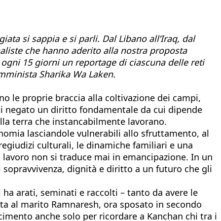
 si sappia e si parli. Dal Libano all’Iraq, dal
rnaliste che hanno aderito alla nostra proposta
ogni 15 giorni un reportage di ciascuna delle reti
 femminista Sharika Wa Laken.
o le proprie braccia alla coltivazione dei campi,
tti negato un diritto fondamentale da cui dipende
lla terra che instancabilmente lavorano.
onomia lasciandole vulnerabili allo sfruttamento, al
regiudizi culturali, le dinamiche familiari e una
o lavoro non si traduce mai in emancipazione. In un
 sopravvivenza, dignità e diritto a un futuro che gli
a arati, seminati e raccolti – tanto da avere le
ata al marito Ramnaresh, ora sposato in secondo
acimento anche solo per ricordare a Kanchan chi tra i