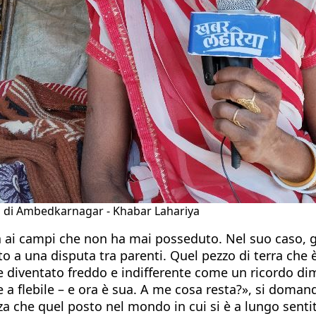
tto di Ambedkarnagar - Khabar Lahariya
a ai campi che non ha mai posseduto. Nel suo caso, g
to a una disputa tra parenti. Quel pezzo di terra che 
e diventato freddo e indifferente come un ricordo di
 a flebile – e ora è sua. A me cosa resta?», si domanda
za che quel posto nel mondo in cui si è a lungo senti