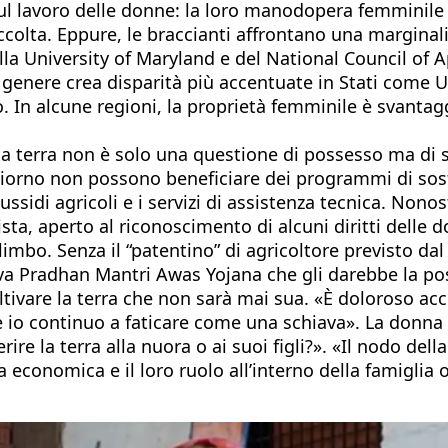
sul lavoro delle donne: la loro manodopera femminile 
ccolta. Eppure, le braccianti affrontano una marginal
ella University of Maryland e del National Council of
l genere crea disparità più accentuate in Stati come U
. In alcune regioni, la proprietà femminile è svantag
ella terra non è solo una questione di possesso ma di
giorno non possono beneficiare dei programmi di sost
sussidi agricoli e i servizi di assistenza tecnica. Nono
a, aperto al riconoscimento di alcuni diritti delle do
 limbo. Senza il “patentino” di agricoltore previsto 
va Pradhan Mantri Awas Yojana che gli darebbe la pos
ivare la terra che non sarà mai sua. «È doloroso acce
 io continuo a faticare come una schiava». La donna 
ire la terra alla nuora o ai suoi figli?». «Il nodo del
economica e il loro ruolo all’interno della famiglia 