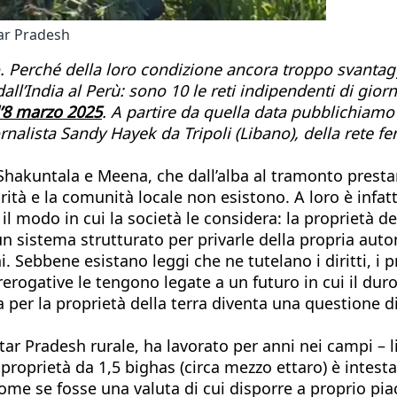
tar Pradesh
rché della loro condizione ancora troppo svantaggiata
dall’India al Perù: sono 10 le reti indipendenti di gio
l’8 marzo 2025
. A partire da quella data pubblichiamo 
iornalista Sandy Hayek da Tripoli (Libano), della rete
 Shakuntala e Meena, che dall’alba al tramonto prestan
orità e la comunità locale non esistono. A loro è infa
 modo in cui la società le considera: la proprietà de
 un sistema strutturato per privarle della propria aut
i. Sebbene esistano leggi che ne tutelano i diritti, i p
erogative le tengono legate a un futuro in cui il dur
 per la proprietà della terra diventa una questione di
 Pradesh rurale, ha lavorato per anni nei campi – li h
roprietà da 1,5 bighas (circa mezzo ettaro) è intest
come se fosse una valuta di cui disporre a proprio pi