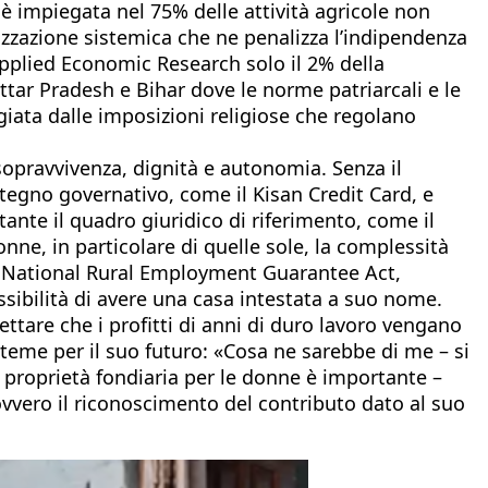
è impiegata nel 75% delle attività agricole non
izzazione sistemica che ne penalizza l’indipendenza
 Applied Economic Research solo il 2% della
ttar Pradesh e Bihar dove le norme patriarcali e le
giata dalle imposizioni religiose che regolano
 sopravvivenza, dignità e autonomia. Senza il
egno governativo, come il Kisan Credit Card, e
stante il quadro giuridico di riferimento, come il
nne, in particolare di quelle sole, la complessità
dal National Rural Employment Guarantee Act,
sibilità di avere una casa intestata a suo nome.
ttare che i profitti di anni di duro lavoro vengano
teme per il suo futuro: «Cosa ne sarebbe di me – si
la proprietà fondiaria per le donne è importante –
ovvero il riconoscimento del contributo dato al suo