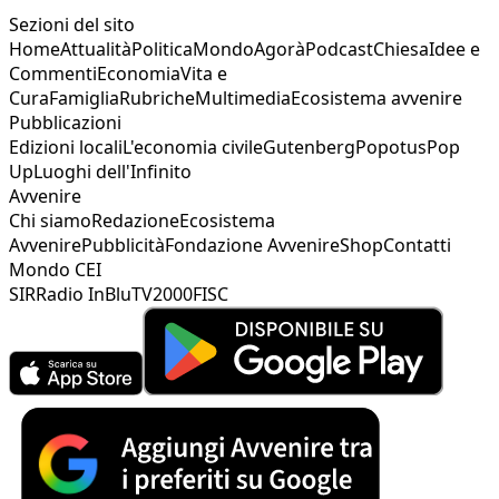
Sezioni del sito
Home
Attualità
Politica
Mondo
Agorà
Podcast
Chiesa
Idee e
Commenti
Economia
Vita e
Cura
Famiglia
Rubriche
Multimedia
Ecosistema avvenire
Pubblicazioni
Edizioni locali
L'economia civile
Gutenberg
Popotus
Pop
Up
Luoghi dell'Infinito
Avvenire
Chi siamo
Redazione
Ecosistema
Avvenire
Pubblicità
Fondazione Avvenire
Shop
Contatti
Mondo CEI
SIR
Radio InBlu
TV2000
FISC