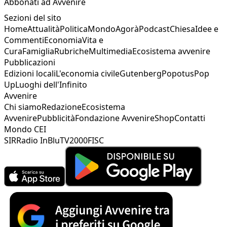
Abbonati ad Avvenire
Sezioni del sito
Home
Attualità
Politica
Mondo
Agorà
Podcast
Chiesa
Idee e
Commenti
Economia
Vita e
Cura
Famiglia
Rubriche
Multimedia
Ecosistema avvenire
Pubblicazioni
Edizioni locali
L'economia civile
Gutenberg
Popotus
Pop
Up
Luoghi dell'Infinito
Avvenire
Chi siamo
Redazione
Ecosistema
Avvenire
Pubblicità
Fondazione Avvenire
Shop
Contatti
Mondo CEI
SIR
Radio InBlu
TV2000
FISC