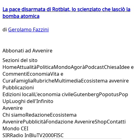
La pace disarmata di Rotblat, lo scienziato che lasciò la
bomba atomica
di
Gerolamo Fazzini
Abbonati ad Avvenire
Sezioni del sito
Home
Attualità
Politica
Mondo
Agorà
Podcast
Chiesa
Idee e
Commenti
Economia
Vita e
Cura
Famiglia
Rubriche
Multimedia
Ecosistema avvenire
Pubblicazioni
Edizioni locali
L'economia civile
Gutenberg
Popotus
Pop
Up
Luoghi dell'Infinito
Avvenire
Chi siamo
Redazione
Ecosistema
Avvenire
Pubblicità
Fondazione Avvenire
Shop
Contatti
Mondo CEI
SIR
Radio InBlu
TV2000
FISC