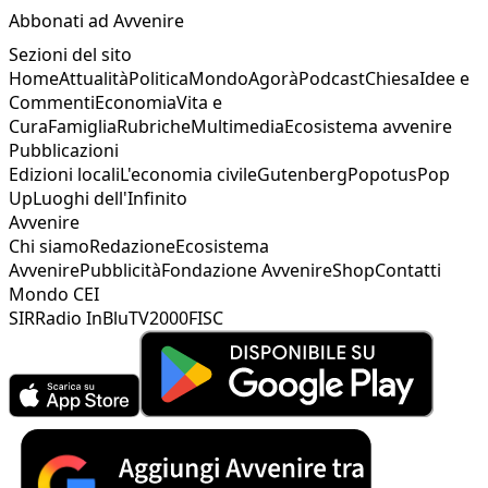
Abbonati ad Avvenire
Sezioni del sito
Home
Attualità
Politica
Mondo
Agorà
Podcast
Chiesa
Idee e
Commenti
Economia
Vita e
Cura
Famiglia
Rubriche
Multimedia
Ecosistema avvenire
Pubblicazioni
Edizioni locali
L'economia civile
Gutenberg
Popotus
Pop
Up
Luoghi dell'Infinito
Avvenire
Chi siamo
Redazione
Ecosistema
Avvenire
Pubblicità
Fondazione Avvenire
Shop
Contatti
Mondo CEI
SIR
Radio InBlu
TV2000
FISC