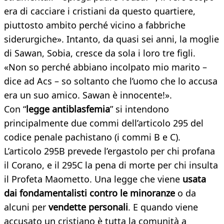
era di cacciare i cristiani da questo quartiere,
piuttosto ambito perché vicino a fabbriche
siderurgiche». Intanto, da quasi sei anni, la moglie
di Sawan, Sobia, cresce da sola i loro tre figli.
«Non so perché abbiano incolpato mio marito –
dice ad Acs – so soltanto che l’uomo che lo accusa
era un suo amico. Sawan è innocente!».
Con “
legge antiblasfemia
” si intendono
principalmente due commi dell’articolo 295 del
codice penale pachistano (i commi B e C).
L’articolo 295B prevede l’ergastolo per chi profana
il Corano, e il 295C la pena di morte per chi insulta
il Profeta Maometto. Una legge che viene
usata
dai fondamentalisti contro le minoranze
o da
alcuni per
vendette personali
. E quando viene
accusato un cristiano è tutta la comunità a