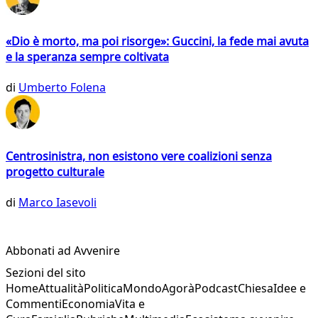
«Dio è morto, ma poi risorge»: Guccini, la fede mai avuta
e la speranza sempre coltivata
di
Umberto Folena
Centrosinistra, non esistono vere coalizioni senza
progetto culturale
di
Marco Iasevoli
Abbonati ad Avvenire
Sezioni del sito
Home
Attualità
Politica
Mondo
Agorà
Podcast
Chiesa
Idee e
Commenti
Economia
Vita e