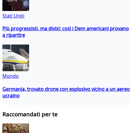
Stati Uniti
Più progressisti, ma divisi: così i Dem americani provano
a ripartire
Mondo
Germania, trovato drone con esplosivo vicino a un aereo
ucraino
Raccomandati per te