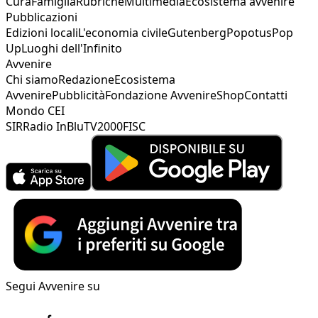
Cura
Famiglia
Rubriche
Multimedia
Ecosistema avvenire
Pubblicazioni
Edizioni locali
L'economia civile
Gutenberg
Popotus
Pop
Up
Luoghi dell'Infinito
Avvenire
Chi siamo
Redazione
Ecosistema
Avvenire
Pubblicità
Fondazione Avvenire
Shop
Contatti
Mondo CEI
SIR
Radio InBlu
TV2000
FISC
Segui Avvenire su