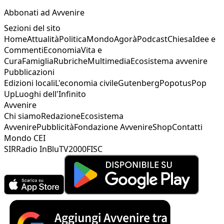
Abbonati ad Avvenire
Sezioni del sito
Home
Attualità
Politica
Mondo
Agorà
Podcast
Chiesa
Idee e
Commenti
Economia
Vita e
Cura
Famiglia
Rubriche
Multimedia
Ecosistema avvenire
Pubblicazioni
Edizioni locali
L'economia civile
Gutenberg
Popotus
Pop
Up
Luoghi dell'Infinito
Avvenire
Chi siamo
Redazione
Ecosistema
Avvenire
Pubblicità
Fondazione Avvenire
Shop
Contatti
Mondo CEI
SIR
Radio InBlu
TV2000
FISC