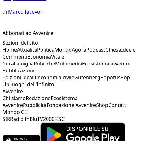
di
Marco Iasevoli
Abbonati ad Avvenire
Sezioni del sito
Home
Attualità
Politica
Mondo
Agorà
Podcast
Chiesa
Idee e
Commenti
Economia
Vita e
Cura
Famiglia
Rubriche
Multimedia
Ecosistema avvenire
Pubblicazioni
Edizioni locali
L'economia civile
Gutenberg
Popotus
Pop
Up
Luoghi dell'Infinito
Avvenire
Chi siamo
Redazione
Ecosistema
Avvenire
Pubblicità
Fondazione Avvenire
Shop
Contatti
Mondo CEI
SIR
Radio InBlu
TV2000
FISC