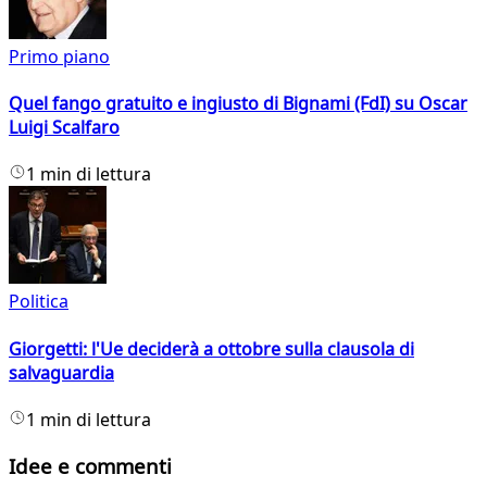
Primo piano
Quel fango gratuito e ingiusto di Bignami (FdI) su Oscar
Luigi Scalfaro
1 min di lettura
Politica
Giorgetti: l'Ue deciderà a ottobre sulla clausola di
salvaguardia
1 min di lettura
Idee e commenti