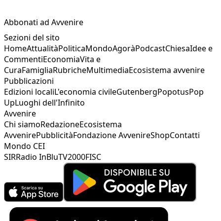
Abbonati ad Avvenire
Sezioni del sito
Home
Attualità
Politica
Mondo
Agorà
Podcast
Chiesa
Idee e
Commenti
Economia
Vita e
Cura
Famiglia
Rubriche
Multimedia
Ecosistema avvenire
Pubblicazioni
Edizioni locali
L'economia civile
Gutenberg
Popotus
Pop
Up
Luoghi dell'Infinito
Avvenire
Chi siamo
Redazione
Ecosistema
Avvenire
Pubblicità
Fondazione Avvenire
Shop
Contatti
Mondo CEI
SIR
Radio InBlu
TV2000
FISC