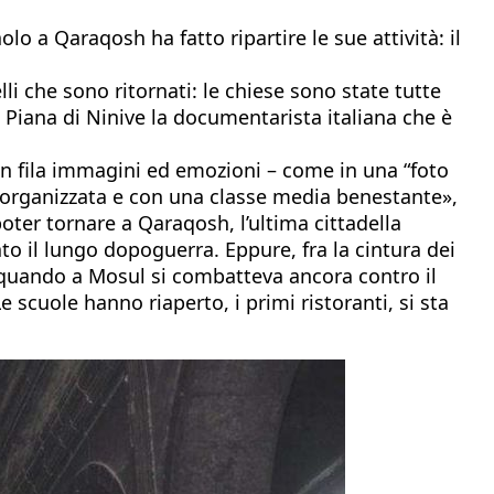
o a Qaraqosh ha fatto ripartire le sue attività: il
lli che sono ritornati: le chiese sono state tutte
a Piana di Ninive la documentarista italiana che è
in fila immagini ed emozioni – come in una “foto
en organizzata e con una classe media benestante»,
poter tornare a Qaraqosh, l’ultima cittadella
to il lungo dopoguerra. Eppure, fra la cintura dei
a, quando a Mosul si combatteva ancora contro il
Le scuole hanno riaperto, i primi ristoranti, si sta