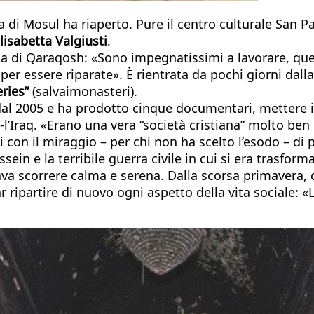
i Mosul ha riaperto. Pure il centro culturale San Paol
lisabetta Valgiusti
.
scita di Qaraqosh: «Sono impegnatissimi a lavorare, que
per essere riparate». È rientrata da pochi giorni dall
ries”
(salvaimonasteri).
 dal 2005 e ha prodotto cinque documentari, mettere 
l-l’Iraq. «Erano una vera “società cristiana” molto b
 con il miraggio – per chi non ha scelto l’esodo – di 
n e la terribile guerra civile in cui si era trasforma
mbrava scorrere calma e serena. Dalla scorsa primaver
far ripartire di nuovo ogni aspetto della vita sociale: «