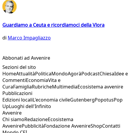
Guardiamo a Ceuta e ricordiamoci della Vlora
di
Marco Impagliazzo
Abbonati ad Avvenire
Sezioni del sito
Home
Attualità
Politica
Mondo
Agorà
Podcast
Chiesa
Idee e
Commenti
Economia
Vita e
Cura
Famiglia
Rubriche
Multimedia
Ecosistema avvenire
Pubblicazioni
Edizioni locali
L'economia civile
Gutenberg
Popotus
Pop
Up
Luoghi dell'Infinito
Avvenire
Chi siamo
Redazione
Ecosistema
Avvenire
Pubblicità
Fondazione Avvenire
Shop
Contatti
Mondo CEI