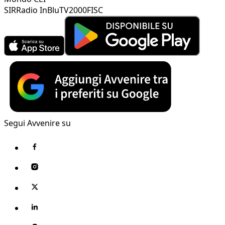
SIR
Radio InBlu
TV2000
FISC
Segui Avvenire su