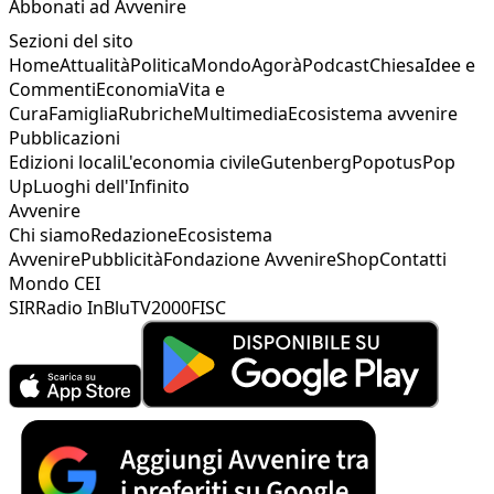
Abbonati ad Avvenire
Sezioni del sito
Home
Attualità
Politica
Mondo
Agorà
Podcast
Chiesa
Idee e
Commenti
Economia
Vita e
Cura
Famiglia
Rubriche
Multimedia
Ecosistema avvenire
Pubblicazioni
Edizioni locali
L'economia civile
Gutenberg
Popotus
Pop
Up
Luoghi dell'Infinito
Avvenire
Chi siamo
Redazione
Ecosistema
Avvenire
Pubblicità
Fondazione Avvenire
Shop
Contatti
Mondo CEI
SIR
Radio InBlu
TV2000
FISC