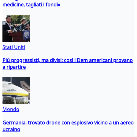
medicine, tagliati i fondi»
Stati Uniti
Più progressisti, ma divisi: così i Dem americani provano
a ripartire
Mondo
Germania, trovato drone con esplosivo vicino a un aereo
ucraino