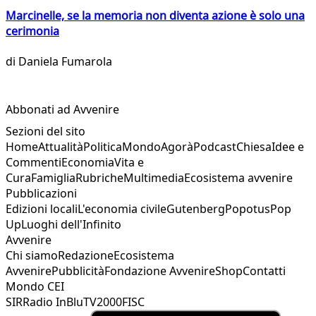
Marcinelle, se la memoria non diventa azione è solo una
cerimonia
di
Daniela Fumarola
Abbonati ad Avvenire
Sezioni del sito
Home
Attualità
Politica
Mondo
Agorà
Podcast
Chiesa
Idee e
Commenti
Economia
Vita e
Cura
Famiglia
Rubriche
Multimedia
Ecosistema avvenire
Pubblicazioni
Edizioni locali
L'economia civile
Gutenberg
Popotus
Pop
Up
Luoghi dell'Infinito
Avvenire
Chi siamo
Redazione
Ecosistema
Avvenire
Pubblicità
Fondazione Avvenire
Shop
Contatti
Mondo CEI
SIR
Radio InBlu
TV2000
FISC