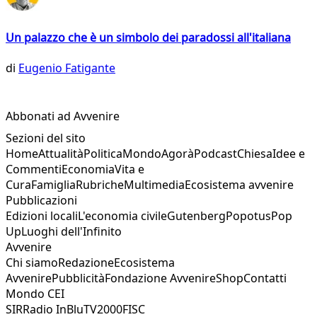
Un palazzo che è un simbolo dei paradossi all'italiana
di
Eugenio Fatigante
Abbonati ad Avvenire
Sezioni del sito
Home
Attualità
Politica
Mondo
Agorà
Podcast
Chiesa
Idee e
Commenti
Economia
Vita e
Cura
Famiglia
Rubriche
Multimedia
Ecosistema avvenire
Pubblicazioni
Edizioni locali
L'economia civile
Gutenberg
Popotus
Pop
Up
Luoghi dell'Infinito
Avvenire
Chi siamo
Redazione
Ecosistema
Avvenire
Pubblicità
Fondazione Avvenire
Shop
Contatti
Mondo CEI
SIR
Radio InBlu
TV2000
FISC