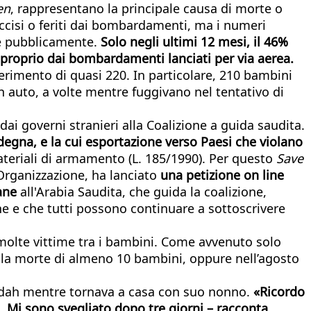
en
, rappresentano la principale causa di morte o
 uccisi o feriti dai bombardamenti, ma i numeri
use pubblicamente.
Solo negli ultimi 12 mesi, il 46%
i proprio dai bombardamenti lanciati per via aerea.
 ferimento di quasi 220. In particolare, 210 bambini
in auto, a volte mentre fuggivano nel tentativo di
i governi stranieri alla Coalizione a guida saudita.
egna, e la cui esportazione verso Paesi che violano
ateriali di armamento (L. 185/1990). Per questo
Save
’Organizzazione, ha lanciato
una petizione on line
iane
all'Arabia Saudita, che guida la coalizione,
one e che tutti possono continuare a sottoscrivere
molte vittime tra i bambini. Come avvenuto solo
 la morte di almeno 10 bambini, oppure nell’agosto
odeidah mentre tornava a casa con suo nonno.
«Ricordo
. Mi sono svegliato dopo tre giorni – racconta