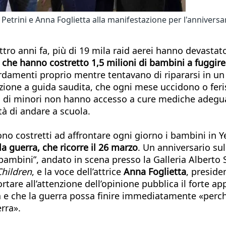
a Petrini e Anna Foglietta alla manifestazione per l'anniversa
attro anni fa, più di 19 mila raid aerei hanno devastat
 che hanno costretto 1,5 milioni di bambini a fuggire d
ardamenti proprio mentre tentavano di ripararsi in u
lizione a guida saudita, che ogni mese uccidono o fe
ni di minori non hanno accesso a cure mediche adeguat
tà di andare a scuola.
sono costretti ad affrontare ogni giorno i bambini in
lla guerra, che ricorre il 26 marzo
. Un anniversario su
i bambini”, andato in scena presso la Galleria Alberto
Children
, e la voce dell’attrice
Anna Foglietta
, preside
rtare all’attenzione dell’opinione pubblica il forte a
a e che la guerra possa finire immediatamente «per
rra».