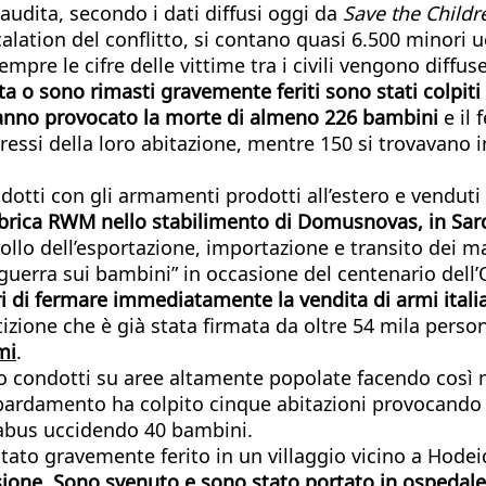
saudita, secondo i dati diffusi oggi da
Save the Childr
scalation del conflitto, si contano quasi 6.500 minori
mpre le cifre delle vittime tra i civili vengono diff
ta o sono rimasti gravemente feriti sono stati colpit
 hanno provocato la morte di almeno 226 bambini
e il
pressi della loro abitazione, mentre 150 si trovavano 
i con gli armamenti prodotti all’estero e venduti da
bbrica RWM nello stabilimento di Domusnovas, in Sard
ollo dell’esportazione, importazione e transito dei m
 guerra sui bambini” in occasione del centenario dell
eri di fermare immediatamente la vendita di armi ital
tizione che è già stata firmata da oltre 54 mila pers
mi
.
so condotti su aree altamente popolate facendo così 
bardamento ha colpito cinque abitazioni provocando
abus uccidendo 40 bambini.
 È stato gravemente ferito in un villaggio vicino a H
osione. Sono svenuto e sono stato portato in ospedale