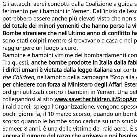
Gli attacchi aerei condotti dalla Coalizione a guida 
ferimento per i bambini in Yemen. Dall’inizio dell’e
potrebbero essere anche più elevati visto che non se
del totale dei minori yemeniti che hanno perso la vi
Bombe straniere che nell’ultimo anno di conflitto
sono stati colpiti mentre si trovavano a casa o nei 
raggiungere un luogo sicuro.
Bambine e bambini vittime dei bombardamenti condott
Tra questi,
anche bombe prodotte in Italia dalla fa
i diritti umani è vietata dalla legge italiana
sul contr
the Children
, nell’ambito della campagna “Stop alla
per chiedere con forza al Ministero degli Affari Est
ordigni utilizzati contro i bambini in Yemen. Una pe
collegandosi al sito
www.savethechildren.it/StopAr
I raid aerei, spiega l’Organizzazione, vengono spes
pochi giorni fa, il 10 marzo scorso, quando un bom
scorso quando le bombe sono cadute su uno scuol
Sameer, 8 anni, è una delle vittime dei raid aerei.
ancora il rumore del razzo che arrivava e poi l’espl