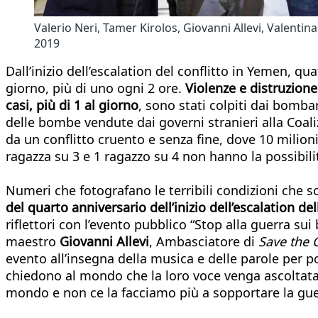
Valerio Neri, Tamer Kirolos, Giovanni Allevi, Valentin
2019
Dall’inizio dell’escalation del conflitto in Yemen, qu
giorno, più di uno ogni 2 ore.
Violenze e distruzione
casi, più di 1 al giorno
, sono stati colpiti dai bomb
delle bombe vendute dai governi stranieri alla Coa
da un conflitto cruento e senza fine, dove 10 milio
ragazza su 3 e 1 ragazzo su 4 non hanno la possibili
Numeri che fotografano le terribili condizioni che 
del quarto anniversario dell’inizio dell’escalation de
riflettori con l’evento pubblico “Stop alla guerra su
maestro
Giovanni Allevi
, Ambasciatore di
Save the 
evento all’insegna della musica e delle parole per po
chiedono al mondo che la loro voce venga ascoltat
mondo e non ce la facciamo più a sopportare la gue