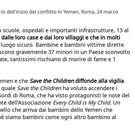
rio dell'inizio del conflitto in Yemen, Roma, 24 marzo
o scuole, ospedali e importanti infrastrutture, 13 al
alle loro case e dai loro villaggi e che in molti
n luogo sicuro. Bambine e bambini vittime dirette
riscono gravemente 37 minori in un Paese sconvolto
e, tantissimi rischiano di morire di fame e 1
 Yemen e che
Save the Children
diffonde alla vigilia
l quale
Save the Children
ha voluto accendere i
 Sordi di Roma, che ha visto protagonisti le note del
nte dell’Associazione
Every Child is My Child
. Un
ppello che arriva dai bambini dello Yemen che
ché siamo bambini come ogni altro bambino al