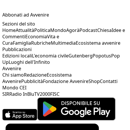
Abbonati ad Avvenire
Sezioni del sito
Home
Attualità
Politica
Mondo
Agorà
Podcast
Chiesa
Idee e
Commenti
Economia
Vita e
Cura
Famiglia
Rubriche
Multimedia
Ecosistema avvenire
Pubblicazioni
Edizioni locali
L'economia civile
Gutenberg
Popotus
Pop
Up
Luoghi dell'Infinito
Avvenire
Chi siamo
Redazione
Ecosistema
Avvenire
Pubblicità
Fondazione Avvenire
Shop
Contatti
Mondo CEI
SIR
Radio InBlu
TV2000
FISC