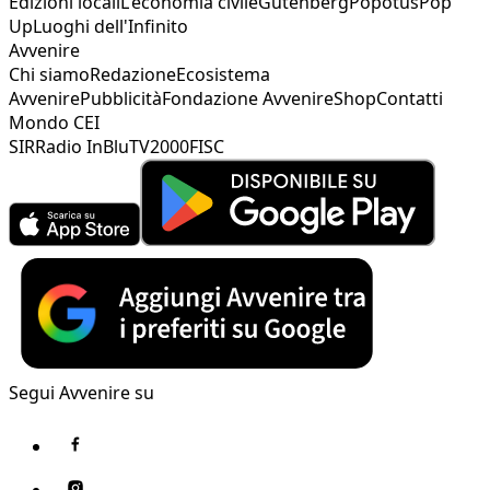
Edizioni locali
L'economia civile
Gutenberg
Popotus
Pop
Up
Luoghi dell'Infinito
Avvenire
Chi siamo
Redazione
Ecosistema
Avvenire
Pubblicità
Fondazione Avvenire
Shop
Contatti
Mondo CEI
SIR
Radio InBlu
TV2000
FISC
Segui Avvenire su