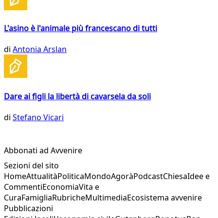
L'asino è l'animale più francescano di tutti
di
Antonia Arslan
Dare ai figli la libertà di cavarsela da soli
di
Stefano Vicari
Abbonati ad Avvenire
Sezioni del sito
Home
Attualità
Politica
Mondo
Agorà
Podcast
Chiesa
Idee e
Commenti
Economia
Vita e
Cura
Famiglia
Rubriche
Multimedia
Ecosistema avvenire
Pubblicazioni