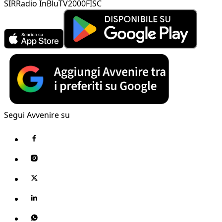
SIR
Radio InBlu
TV2000
FISC
Segui Avvenire su