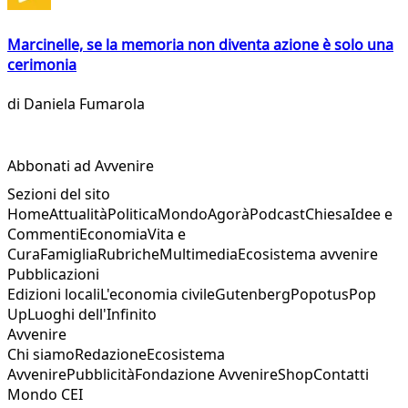
Marcinelle, se la memoria non diventa azione è solo una
cerimonia
di
Daniela Fumarola
Abbonati ad Avvenire
Sezioni del sito
Home
Attualità
Politica
Mondo
Agorà
Podcast
Chiesa
Idee e
Commenti
Economia
Vita e
Cura
Famiglia
Rubriche
Multimedia
Ecosistema avvenire
Pubblicazioni
Edizioni locali
L'economia civile
Gutenberg
Popotus
Pop
Up
Luoghi dell'Infinito
Avvenire
Chi siamo
Redazione
Ecosistema
Avvenire
Pubblicità
Fondazione Avvenire
Shop
Contatti
Mondo CEI