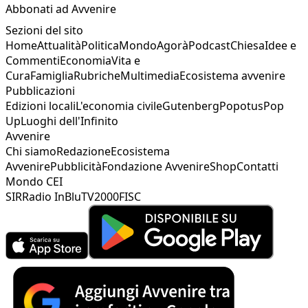
Abbonati ad Avvenire
Sezioni del sito
Home
Attualità
Politica
Mondo
Agorà
Podcast
Chiesa
Idee e
Commenti
Economia
Vita e
Cura
Famiglia
Rubriche
Multimedia
Ecosistema avvenire
Pubblicazioni
Edizioni locali
L'economia civile
Gutenberg
Popotus
Pop
Up
Luoghi dell'Infinito
Avvenire
Chi siamo
Redazione
Ecosistema
Avvenire
Pubblicità
Fondazione Avvenire
Shop
Contatti
Mondo CEI
SIR
Radio InBlu
TV2000
FISC