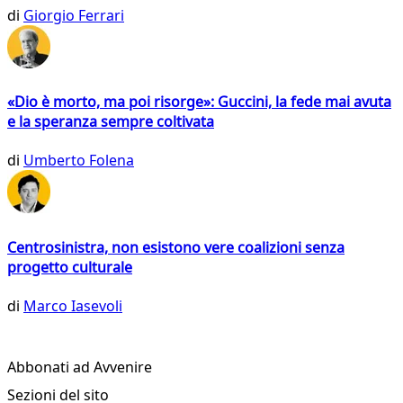
di
Giorgio Ferrari
«Dio è morto, ma poi risorge»: Guccini, la fede mai avuta
e la speranza sempre coltivata
di
Umberto Folena
Centrosinistra, non esistono vere coalizioni senza
progetto culturale
di
Marco Iasevoli
Abbonati ad Avvenire
Sezioni del sito