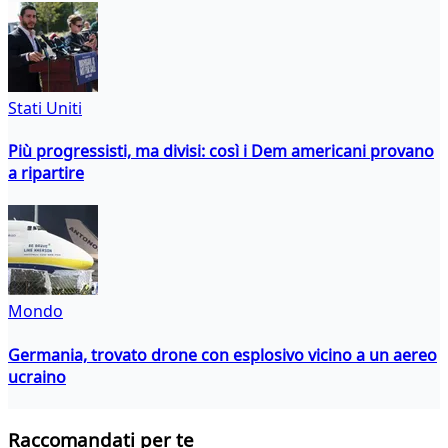
Stati Uniti
Più progressisti, ma divisi: così i Dem americani provano
a ripartire
Mondo
Germania, trovato drone con esplosivo vicino a un aereo
ucraino
Raccomandati per te