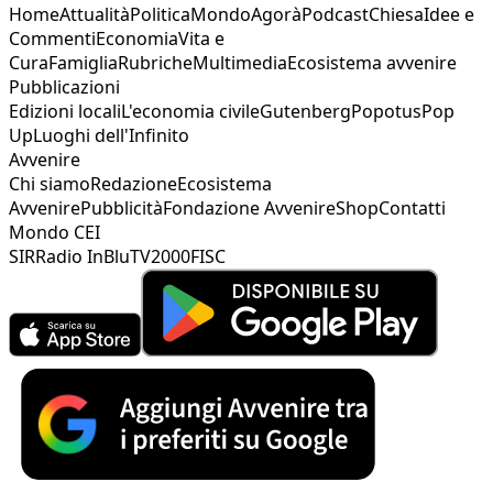
Home
Attualità
Politica
Mondo
Agorà
Podcast
Chiesa
Idee e
Commenti
Economia
Vita e
Cura
Famiglia
Rubriche
Multimedia
Ecosistema avvenire
Pubblicazioni
Edizioni locali
L'economia civile
Gutenberg
Popotus
Pop
Up
Luoghi dell'Infinito
Avvenire
Chi siamo
Redazione
Ecosistema
Avvenire
Pubblicità
Fondazione Avvenire
Shop
Contatti
Mondo CEI
SIR
Radio InBlu
TV2000
FISC