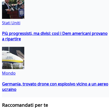
Stati Uniti
Più progressisti, ma divisi: così i Dem americani provano
a ripartire
Mondo
Germania, trovato drone con esplosivo vicino a un aereo
ucraino
Raccomandati per te