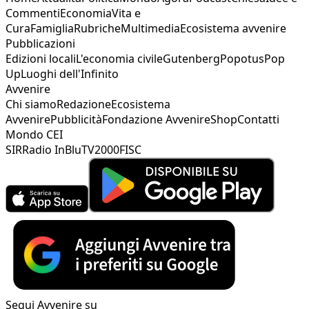
Commenti
Economia
Vita e
Cura
Famiglia
Rubriche
Multimedia
Ecosistema avvenire
Pubblicazioni
Edizioni locali
L'economia civile
Gutenberg
Popotus
Pop
Up
Luoghi dell'Infinito
Avvenire
Chi siamo
Redazione
Ecosistema
Avvenire
Pubblicità
Fondazione Avvenire
Shop
Contatti
Mondo CEI
SIR
Radio InBlu
TV2000
FISC
Segui Avvenire su