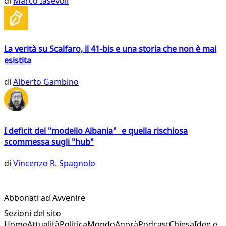
di
Marco Iasevoli
La verità su Scalfaro, il 41-bis e una storia che non è mai
esistita
di
Alberto Gambino
I deficit del "modello Albania" e quella rischiosa
scommessa sugli "hub"
di
Vincenzo R. Spagnolo
Abbonati ad Avvenire
Sezioni del sito
Home
Attualità
Politica
Mondo
Agorà
Podcast
Chiesa
Idee e