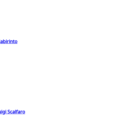
labirinto
igi Scalfaro