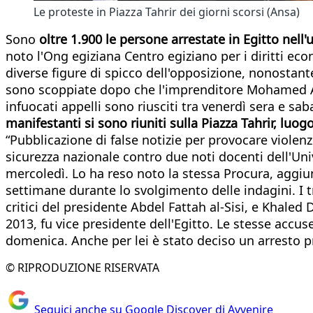
Le proteste in Piazza Tahrir dei giorni scorsi (Ansa)
Sono
oltre 1.900 le persone arrestate in Egitto nell
noto l'Ong egiziana Centro egiziano per i diritti ec
diverse figure di spicco dell'opposizione, nonostant
sono scoppiate dopo che l'imprenditore Mohamed Ali h
infuocati appelli sono riusciti tra venerdì sera e s
manifestanti si sono riuniti sulla Piazza Tahrir, lu
“Pubblicazione di false notizie per provocare violenz
sicurezza nazionale contro due noti docenti dell'Univ
mercoledì. Lo ha reso noto la stessa Procura, aggiu
settimane durante lo svolgimento delle indagini. I t
critici del presidente Abdel Fattah al-Sisi, e Khaled
2013, fu vice presidente dell'Egitto. Le stesse accus
domenica. Anche per lei è stato deciso un arresto p
© RIPRODUZIONE RISERVATA
Seguici anche su Google Discover di Avvenire