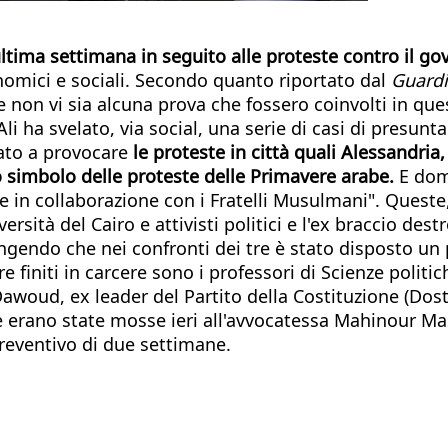
'ultima settimana in seguito alle proteste contro il g
onomici e sociali. Secondo quanto riportato dal
Guard
e non vi sia alcuna prova che fossero coinvolti in qu
a svelato, via social, una serie di casi di presunta c
abato a provocare
le proteste in città quali Alessandria
ogo simbolo delle proteste delle Primavere arabe.
E doma
e in collaborazione con i Fratelli Musulmani". Queste
ersità del Cairo e attivisti politici e l'ex braccio de
ngendo che nei confronti dei tre è stato disposto un
re finiti in carcere sono i professori di Scienze pol
 Dawoud, ex leader del Partito della Costituzione (Dos
e erano state mosse ieri all'avvocatessa Mahinour Masr
reventivo di due settimane.