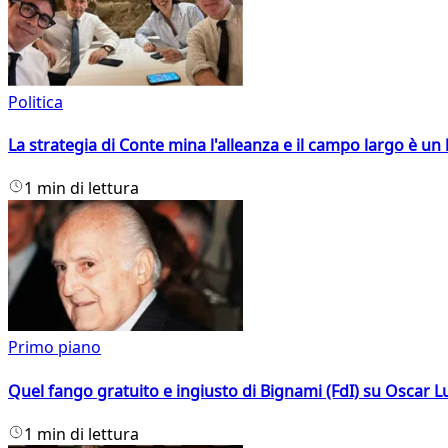
Politica
La strategia di Conte mina l'alleanza e il campo largo è un 
1 min di lettura
Primo piano
Quel fango gratuito e ingiusto di Bignami (FdI) su Oscar Lu
1 min di lettura