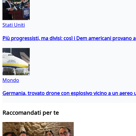
Stati Uniti
Più progressisti, ma divisi: così i Dem americani provano a 
Mondo
Germania, trovato drone con esplosivo vicino a un aereo 
Raccomandati per te