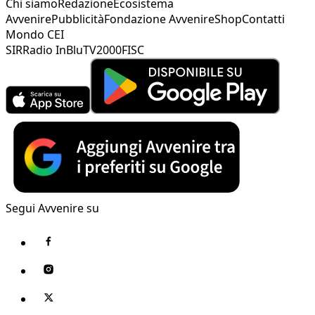
Chi siamo
Redazione
Ecosistema
Avvenire
Pubblicità
Fondazione Avvenire
Shop
Contatti
Mondo CEI
SIR
Radio InBlu
TV2000
FISC
Segui Avvenire su