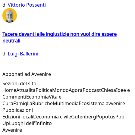
di
Vittorio Possenti
Tacere davanti alle ingiustizie non vuol dire essere
neutrali
di
Luigi Ballerini
Abbonati ad Avvenire
Sezioni del sito
Home
Attualità
Politica
Mondo
Agorà
Podcast
Chiesa
Idee e
Commenti
Economia
Vita e
Cura
Famiglia
Rubriche
Multimedia
Ecosistema avvenire
Pubblicazioni
Edizioni locali
L'economia civile
Gutenberg
Popotus
Pop
Up
Luoghi dell'Infinito
Avvenire