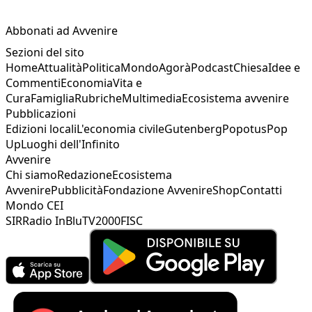
Abbonati ad Avvenire
Sezioni del sito
Home
Attualità
Politica
Mondo
Agorà
Podcast
Chiesa
Idee e
Commenti
Economia
Vita e
Cura
Famiglia
Rubriche
Multimedia
Ecosistema avvenire
Pubblicazioni
Edizioni locali
L'economia civile
Gutenberg
Popotus
Pop
Up
Luoghi dell'Infinito
Avvenire
Chi siamo
Redazione
Ecosistema
Avvenire
Pubblicità
Fondazione Avvenire
Shop
Contatti
Mondo CEI
SIR
Radio InBlu
TV2000
FISC