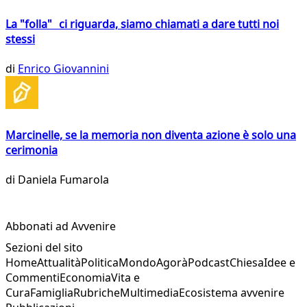
La "folla" ci riguarda, siamo chiamati a dare tutti noi
stessi
di
Enrico Giovannini
Marcinelle, se la memoria non diventa azione è solo una
cerimonia
di
Daniela Fumarola
Abbonati ad Avvenire
Sezioni del sito
Home
Attualità
Politica
Mondo
Agorà
Podcast
Chiesa
Idee e
Commenti
Economia
Vita e
Cura
Famiglia
Rubriche
Multimedia
Ecosistema avvenire