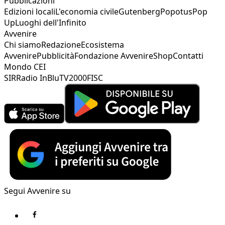
Pubblicazioni
Edizioni locali
L'economia civile
Gutenberg
Popotus
Pop
Up
Luoghi dell'Infinito
Avvenire
Chi siamo
Redazione
Ecosistema
Avvenire
Pubblicità
Fondazione Avvenire
Shop
Contatti
Mondo CEI
SIR
Radio InBlu
TV2000
FISC
Segui Avvenire su