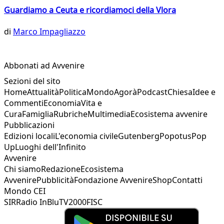
Guardiamo a Ceuta e ricordiamoci della Vlora
di
Marco Impagliazzo
Abbonati ad Avvenire
Sezioni del sito
Home
Attualità
Politica
Mondo
Agorà
Podcast
Chiesa
Idee e
Commenti
Economia
Vita e
Cura
Famiglia
Rubriche
Multimedia
Ecosistema avvenire
Pubblicazioni
Edizioni locali
L'economia civile
Gutenberg
Popotus
Pop
Up
Luoghi dell'Infinito
Avvenire
Chi siamo
Redazione
Ecosistema
Avvenire
Pubblicità
Fondazione Avvenire
Shop
Contatti
Mondo CEI
SIR
Radio InBlu
TV2000
FISC