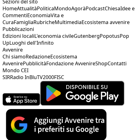
Sezioni del sito
Home
Attualità
Politica
Mondo
Agorà
Podcast
Chiesa
Idee e
Commenti
Economia
Vita e
Cura
Famiglia
Rubriche
Multimedia
Ecosistema avvenire
Pubblicazioni
Edizioni locali
L'economia civile
Gutenberg
Popotus
Pop
Up
Luoghi dell'Infinito
Avvenire
Chi siamo
Redazione
Ecosistema
Avvenire
Pubblicità
Fondazione Avvenire
Shop
Contatti
Mondo CEI
SIR
Radio InBlu
TV2000
FISC