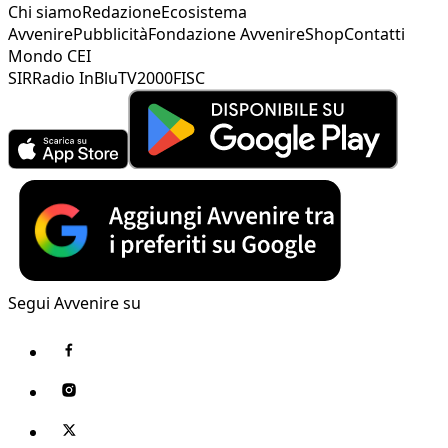
Chi siamo
Redazione
Ecosistema
Avvenire
Pubblicità
Fondazione Avvenire
Shop
Contatti
Mondo CEI
SIR
Radio InBlu
TV2000
FISC
Segui Avvenire su