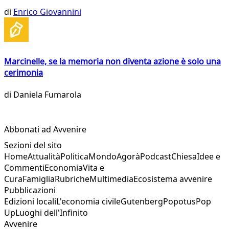
di
Enrico Giovannini
Marcinelle, se la memoria non diventa azione è solo una
cerimonia
di
Daniela Fumarola
Abbonati ad Avvenire
Sezioni del sito
Home
Attualità
Politica
Mondo
Agorà
Podcast
Chiesa
Idee e
Commenti
Economia
Vita e
Cura
Famiglia
Rubriche
Multimedia
Ecosistema avvenire
Pubblicazioni
Edizioni locali
L'economia civile
Gutenberg
Popotus
Pop
Up
Luoghi dell'Infinito
Avvenire