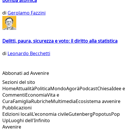
bomba atomica
di
Gerolamo Fazzini
Delitti, paura, sicurezza e voto: il diritto alla statistica
di
Leonardo Becchetti
Abbonati ad Avvenire
Sezioni del sito
Home
Attualità
Politica
Mondo
Agorà
Podcast
Chiesa
Idee e
Commenti
Economia
Vita e
Cura
Famiglia
Rubriche
Multimedia
Ecosistema avvenire
Pubblicazioni
Edizioni locali
L'economia civile
Gutenberg
Popotus
Pop
Up
Luoghi dell'Infinito
Avvenire