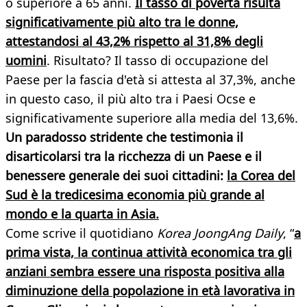
o superiore a 65 anni.
Il tasso di povertà risulta
significativamente più alto tra le donne,
attestandosi al 43,2% rispetto al 31,8% degli
uomini
. Risultato? Il tasso di occupazione del
Paese per la fascia d'età si attesta al 37,3%, anche
in questo caso, il più alto tra i Paesi Ocse e
significativamente superiore alla media del 13,6%.
Un paradosso stridente che testimonia il
disarticolarsi tra la ricchezza di un Paese e il
benessere generale dei suoi cittadini:
la Corea del
Sud è la tredicesima economia più grande al
mondo e la quarta in Asia.
Come scrive il quotidiano
Korea JoongAng Daily
, “
a
prima vista, la continua attività economica tra gli
anziani sembra essere una risposta positiva alla
diminuzione della popolazione in età lavorativa in