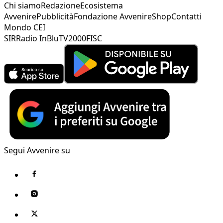
Chi siamo
Redazione
Ecosistema
Avvenire
Pubblicità
Fondazione Avvenire
Shop
Contatti
Mondo CEI
SIR
Radio InBlu
TV2000
FISC
Segui Avvenire su