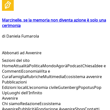
Marcinelle, se la memoria non diventa azione è solo una
cerimonia
di
Daniela Fumarola
Abbonati ad Avvenire
Sezioni del sito
Home
Attualità
Politica
Mondo
Agorà
Podcast
Chiesa
Idee e
Commenti
Economia
Vita e
Cura
Famiglia
Rubriche
Multimedia
Ecosistema avvenire
Pubblicazioni
Edizioni locali
L'economia civile
Gutenberg
Popotus
Pop
Up
Luoghi dell'Infinito
Avvenire
Chi siamo
Redazione
Ecosistema
Avvenire
Pubblicità
Fondazione Avvenire
Shop
Contatti