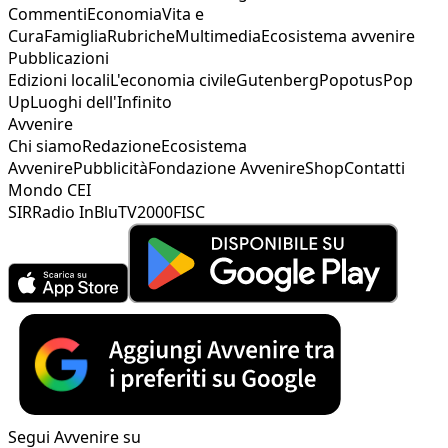
Commenti
Economia
Vita e
Cura
Famiglia
Rubriche
Multimedia
Ecosistema avvenire
Pubblicazioni
Edizioni locali
L'economia civile
Gutenberg
Popotus
Pop
Up
Luoghi dell'Infinito
Avvenire
Chi siamo
Redazione
Ecosistema
Avvenire
Pubblicità
Fondazione Avvenire
Shop
Contatti
Mondo CEI
SIR
Radio InBlu
TV2000
FISC
Segui Avvenire su