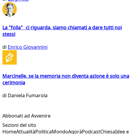
La "folla" ci riguarda, siamo chiamati a dare tutti noi
stessi
di
Enrico Giovannini
Marcinelle, se la memoria non diventa azione è solo una
cerimonia
di
Daniela Fumarola
Abbonati ad Avvenire
Sezioni del sito
Home
Attualità
Politica
Mondo
Agorà
Podcast
Chiesa
Idee e