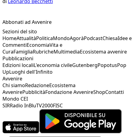
di
Leonardo Becchetti
Abbonati ad Avvenire
Sezioni del sito
Home
Attualità
Politica
Mondo
Agorà
Podcast
Chiesa
Idee e
Commenti
Economia
Vita e
Cura
Famiglia
Rubriche
Multimedia
Ecosistema avvenire
Pubblicazioni
Edizioni locali
L'economia civile
Gutenberg
Popotus
Pop
Up
Luoghi dell'Infinito
Avvenire
Chi siamo
Redazione
Ecosistema
Avvenire
Pubblicità
Fondazione Avvenire
Shop
Contatti
Mondo CEI
SIR
Radio InBlu
TV2000
FISC