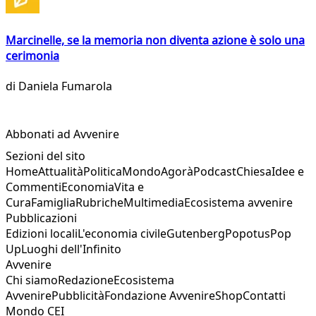
Marcinelle, se la memoria non diventa azione è solo una
cerimonia
di
Daniela Fumarola
Abbonati ad Avvenire
Sezioni del sito
Home
Attualità
Politica
Mondo
Agorà
Podcast
Chiesa
Idee e
Commenti
Economia
Vita e
Cura
Famiglia
Rubriche
Multimedia
Ecosistema avvenire
Pubblicazioni
Edizioni locali
L'economia civile
Gutenberg
Popotus
Pop
Up
Luoghi dell'Infinito
Avvenire
Chi siamo
Redazione
Ecosistema
Avvenire
Pubblicità
Fondazione Avvenire
Shop
Contatti
Mondo CEI