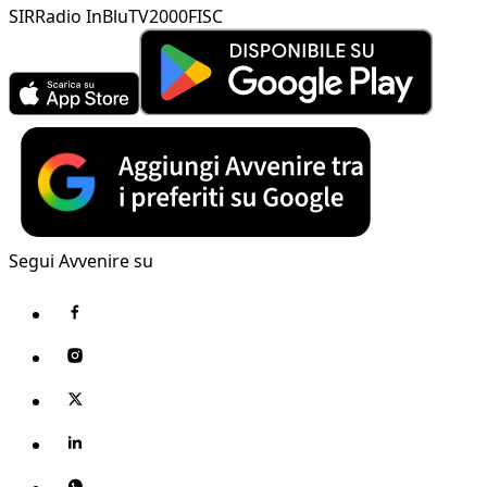
SIR
Radio InBlu
TV2000
FISC
Segui Avvenire su