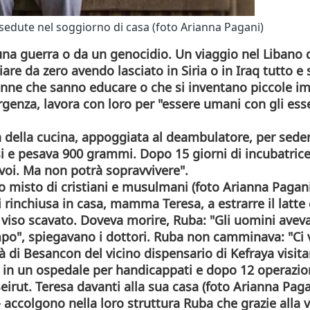
 sedute nel soggiorno di casa (foto Arianna Pagani)
na guerra o da un genocidio. Un viaggio nel Libano di
e da zero avendo lasciato in Siria o in Iraq tutto e s
ne che sanno educare o che si inventano piccole impre
rgenza, lavora con loro per "essere umani con gli ess
 della cucina, appoggiata al deambulatore, per seder
esi e pesava 900 grammi. Dopo 15 giorni di incubatric
 voi. Ma non potrà sopravvivere".
o misto di cristiani e musulmani (foto Arianna Pagani)D
rinchiusa in casa, mamma Teresa, a estrarre il latte 
l viso scavato. Doveva morire, Ruba: "Gli uomini avev
po", spiegavano i dottori. Ruba non camminava: "Ci v
à di Besancon del vicino dispensario di Kefraya visitar
 in un ospedale per handicappati e dopo 12 operazio
irut. Teresa davanti alla sua casa (foto Arianna Paga
 accolgono nella loro struttura Ruba che grazie alla vi