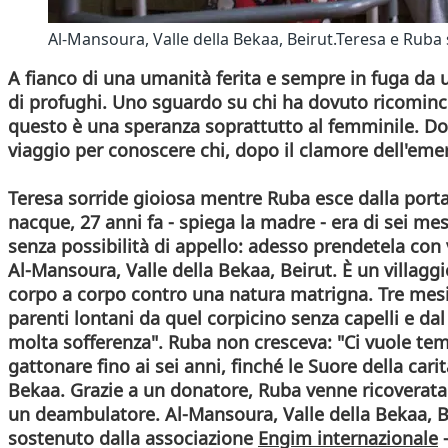
Al-Mansoura, Valle della Bekaa, Beirut.Teresa e Ruba
A fianco di una umanità ferita e sempre in fuga da u
di profughi. Uno sguardo su chi ha dovuto ricominciar
questo è una speranza soprattutto al femminile. Don
viaggio per conoscere chi, dopo il clamore dell'eme
Teresa sorride gioiosa mentre Ruba esce dalla porta
nacque, 27 anni fa - spiega la madre - era di sei m
senza possibilità di appello: adesso prendetela con
Al-Mansoura, Valle della Bekaa, Beirut. È un villaggi
corpo a corpo contro una natura matrigna. Tre mesi 
parenti lontani da quel corpicino senza capelli e da
molta sofferenza". Ruba non cresceva: "Ci vuole tem
gattonare fino ai sei anni, finché le
Suore della carit
Bekaa.
Grazie a un donatore, Ruba venne ricoverata
un deambulatore. Al-Mansoura, Valle della Bekaa, Be
sostenuto dalla associazione
Engim internazionale
-