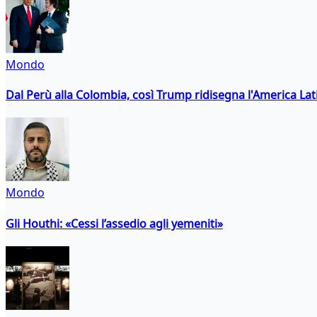
Mondo
Dal Perù alla Colombia, così Trump ridisegna l'America Lat
Mondo
Gli Houthi: «Cessi l’assedio agli yemeniti»