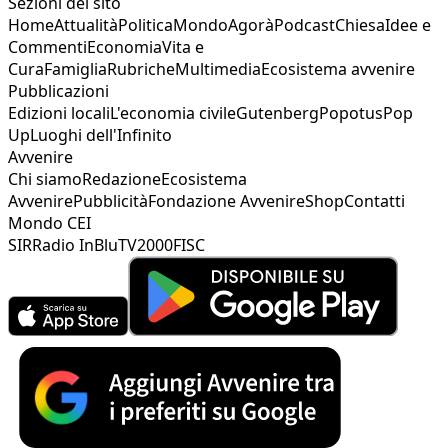
Sezioni del sito
Home
Attualità
Politica
Mondo
Agorà
Podcast
Chiesa
Idee e
Commenti
Economia
Vita e
Cura
Famiglia
Rubriche
Multimedia
Ecosistema avvenire
Pubblicazioni
Edizioni locali
L'economia civile
Gutenberg
Popotus
Pop
Up
Luoghi dell'Infinito
Avvenire
Chi siamo
Redazione
Ecosistema
Avvenire
Pubblicità
Fondazione Avvenire
Shop
Contatti
Mondo CEI
SIR
Radio InBlu
TV2000
FISC