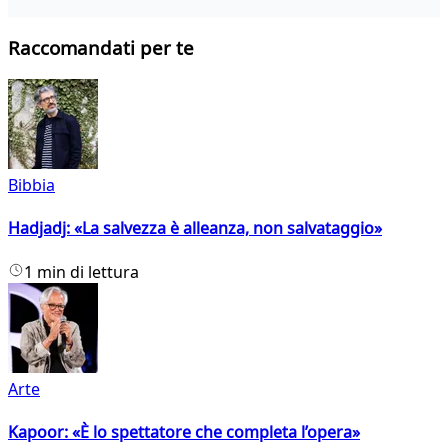
Raccomandati per te
Bibbia
Hadjadj: «La salvezza è alleanza, non salvataggio»
1 min di lettura
Arte
Kapoor: «È lo spettatore che completa l’opera»