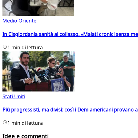
Medio Oriente
In Cisgiordania sanità al collasso. «Malati cronici senza med
1 min di lettura
Stati Uniti
Più progressisti, ma divisi: così i Dem americani provano a 
1 min di lettura
Idee e commenti