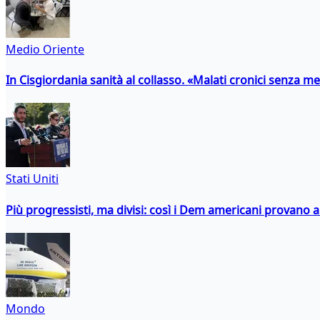
Medio Oriente
In Cisgiordania sanità al collasso. «Malati cronici senza med
Stati Uniti
Più progressisti, ma divisi: così i Dem americani provano a 
Mondo