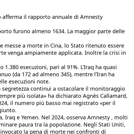
 Lo afferma il rapporto annuale di Amnesty
pporto furono almeno 1634. La maggior parte delle
te messe a morte in Cina, lo Stato ritenuto essere
rte venga ampiamente applicata. Inoltre la crisi in
o 1.380 esecuzioni, pari al 91%. L’Iraq ha quasi
nnuo (da 172 ad almeno 345), mentre l’Iran ha
lle esecuzioni note.
 segretezza continui a ostacolare il monitoraggio
empre più isolata» ha dichiarato Agnès Callamard,
24, il numero più basso mai registrato «per il
giunto.
ita, Iraq e Yemen. Nel 2024, osserva Amnesty , molti
minare paura tra la popolazione. Negli Stati Uniti,
invocato la pena di morte nei confronti di