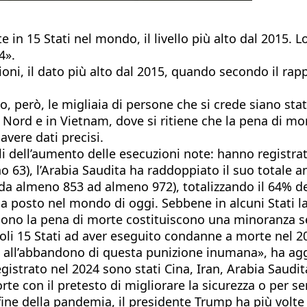
te in 15 Stati nel mondo, il livello più alto dal 2015.
4».
oni, il dato più alto dal 2015, quando secondo il ra
o, però, le migliaia di persone che si crede siano sta
l Nord e in Vietnam, dove si ritiene che la pena di mo
vere dati precisi.
li dell’aumento delle esecuzioni note: hanno registrat
 63), l’Arabia Saudita ha raddoppiato il suo totale a
da almeno 853 ad almeno 972), totalizzando il 64% de
 posto nel mondo di oggi. Sebbene in alcuni Stati la
gono la pena di morte costituiscono una minoranza s
oli 15 Stati ad aver eseguito condanne a morte nel 20
 all’abbandono di questa punizione inumana», ha ag
registrato nel 2024 sono stati Cina, Iran, Arabia Saud
te con il pretesto di migliorare la sicurezza o per se
ine della pandemia, il presidente Trump ha più volte 