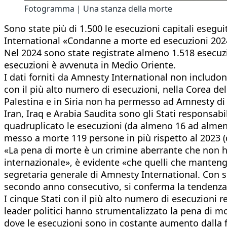
Fotogramma | Una stanza della morte
Sono state più di 1.500 le esecuzioni capitali esegui
International «Condanne a morte ed esecuzioni 202
Nel 2024 sono state registrate almeno 1.518 esecuzi
esecuzioni è avvenuta in Medio Oriente.
I dati forniti da Amnesty International non includon
con il più alto numero di esecuzioni, nella Corea de
Palestina e in Siria non ha permesso ad Amnesty di a
Iran, Iraq e Arabia Saudita sono gli Stati responsabi
quadruplicato le esecuzioni (da almeno 16 ad almeno
messo a morte 119 persone in più rispetto al 2023 (
«La pena di morte è un crimine aberrante che non ha
internazionale», è evidente «che quelli che manten
segretaria generale di Amnesty International. Con s
secondo anno consecutivo, si conferma la tendenza
I cinque Stati con il più alto numero di esecuzioni 
leader politici hanno strumentalizzato la pena di mor
dove le esecuzioni sono in costante aumento dalla f