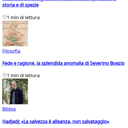
storia e di spezie
1 min di lettura
Filosofia
Fede e ragione, la splendida anomalia di Severino Boezio
1 min di lettura
Bibbia
Hadjadj: «La salvezza è alleanza, non salvataggio»