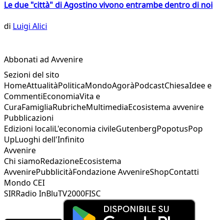
Le due "città" di Agostino vivono entrambe dentro di noi
di
Luigi Alici
Abbonati ad Avvenire
Sezioni del sito
Home
Attualità
Politica
Mondo
Agorà
Podcast
Chiesa
Idee e
Commenti
Economia
Vita e
Cura
Famiglia
Rubriche
Multimedia
Ecosistema avvenire
Pubblicazioni
Edizioni locali
L'economia civile
Gutenberg
Popotus
Pop
Up
Luoghi dell'Infinito
Avvenire
Chi siamo
Redazione
Ecosistema
Avvenire
Pubblicità
Fondazione Avvenire
Shop
Contatti
Mondo CEI
SIR
Radio InBlu
TV2000
FISC