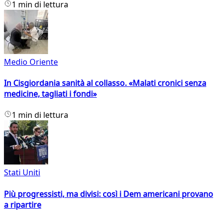
1 min di lettura
Medio Oriente
In Cisgiordania sanità al collasso. «Malati cronici senza
medicine, tagliati i fondi»
1 min di lettura
Stati Uniti
Più progressisti, ma divisi: così i Dem americani provano
a ripartire