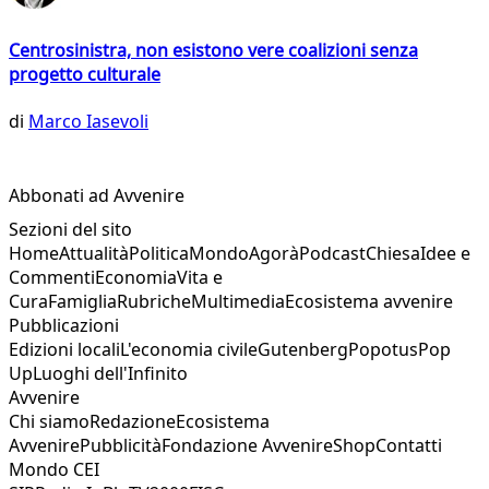
Centrosinistra, non esistono vere coalizioni senza
progetto culturale
di
Marco Iasevoli
Abbonati ad Avvenire
Sezioni del sito
Home
Attualità
Politica
Mondo
Agorà
Podcast
Chiesa
Idee e
Commenti
Economia
Vita e
Cura
Famiglia
Rubriche
Multimedia
Ecosistema avvenire
Pubblicazioni
Edizioni locali
L'economia civile
Gutenberg
Popotus
Pop
Up
Luoghi dell'Infinito
Avvenire
Chi siamo
Redazione
Ecosistema
Avvenire
Pubblicità
Fondazione Avvenire
Shop
Contatti
Mondo CEI