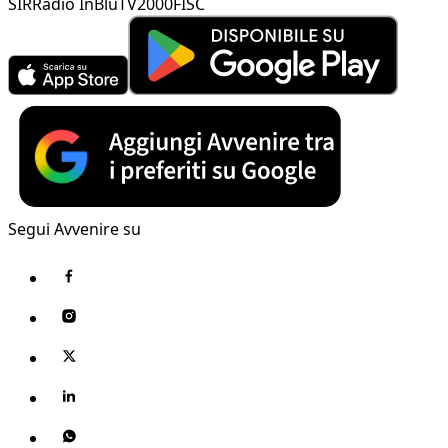
SIR
Radio InBlu
TV2000
FISC
Segui Avvenire su