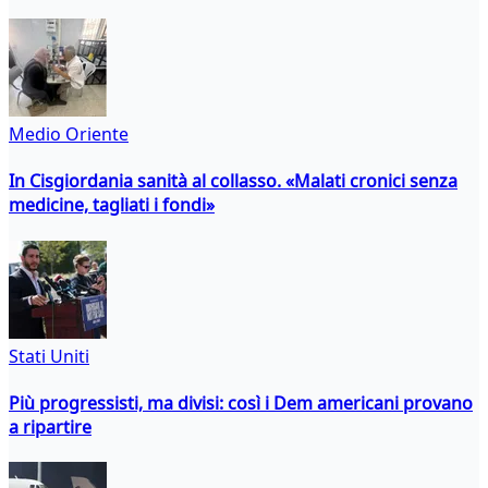
Medio Oriente
In Cisgiordania sanità al collasso. «Malati cronici senza
medicine, tagliati i fondi»
Stati Uniti
Più progressisti, ma divisi: così i Dem americani provano
a ripartire