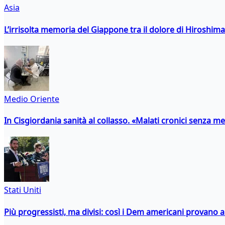
Asia
L’irrisolta memoria del Giappone tra il dolore di Hiroshima
Medio Oriente
In Cisgiordania sanità al collasso. «Malati cronici senza med
Stati Uniti
Più progressisti, ma divisi: così i Dem americani provano a 