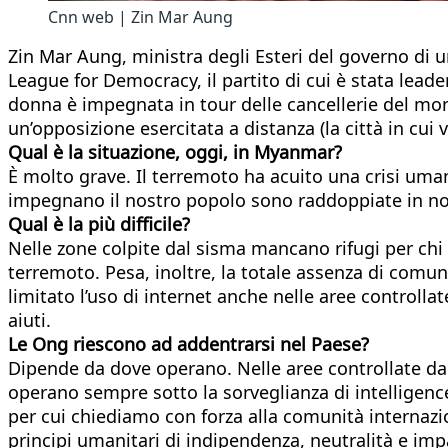
Cnn web | Zin Mar Aung
Zin Mar Aung, ministra degli Esteri del governo di 
League for Democracy, il partito di cui è stata lead
donna è impegnata in tour delle cancellerie del mon
un’opposizione esercitata a distanza (la città in cui v
Qual è la situazione, oggi, in Myanmar?
È molto grave. Il terremoto ha acuito una crisi umani
impegnano il nostro popolo sono raddoppiate in no
Qual è la più difficile?
Nelle zone colpite dal sisma mancano rifugi per chi 
terremoto. Pesa, inoltre, la totale assenza di comun
limitato l’uso di internet anche nelle aree controllate
aiuti.
Le Ong riescono ad addentrarsi nel Paese?
Dipende da dove operano. Nelle aree controllate da
operano sempre sotto la sorveglianza di intelligence
per cui chiediamo con forza alla comunità internazio
principi umanitari di indipendenza, neutralità e impa