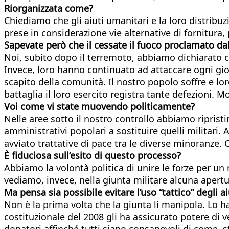
Riorganizzata come?
Chiediamo che gli aiuti umanitari e la loro distrib
prese in considerazione vie alternative di fornitura,
Sapevate però che il cessate il fuoco proclamato da
Noi, subito dopo il terremoto, abbiamo dichiarato 
Invece, loro hanno continuato ad attaccare ogni gior
scapito della comunità. Il nostro popolo soffre e l
battaglia il loro esercito registra tante defezioni. Mo
Voi come vi state muovendo politicamente?
Nelle aree sotto il nostro controllo abbiamo ripristi
amministrativi popolari a sostituire quelli militari. A
avviato trattative di pace tra le diverse minoranze. 
È fiduciosa sull’esito di questo processo?
Abbiamo la volontà politica di unire le forze per u
vediamo, invece, nella giunta militare alcuna apertur
Ma pensa sia possibile evitare l’uso “tattico” degli a
Non è la prima volta che la giunta li manipola. Lo 
costituzionale del 2008 gli ha assicurato potere di 
donatori affinché tutti siano consapevoli di come, s