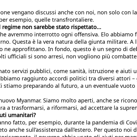
uzione vengano discussi anche con noi, non solo con l
 per esempio, quelle transfrontaliere.
l regime non sarebbe stato rispettato...
che avremmo interrotto ogni offensiva. Elo abbiamo f
no. Questa è la vera natura della giunta militare. A 
oro ne approfittano. In fondo, questo è un segno di d
lti ufficiali si sono arresi, non vogliono più combatter
nato servizi pubblici, come sanità, istruzione e aiuti 
bbiamo raggiunto accordi politici tra diversi attori – g
Ci stiamo preparando al futuro, a un eventuale vuoto d
n nuovo Myanmar. Siamo molto aperti, anche se ricono
a a trasformarsi, a riformarsi, ad accettare la suprem
iuti umanitari?
hanno fatto, per esempio, durante la pandemia di Cov
veto anche sull’assistenza dall’estero. Per questo noi
toricamente, il governo abbia usato gli aiuti per mant