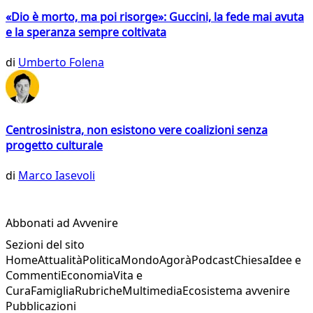
«Dio è morto, ma poi risorge»: Guccini, la fede mai avuta
e la speranza sempre coltivata
di
Umberto Folena
Centrosinistra, non esistono vere coalizioni senza
progetto culturale
di
Marco Iasevoli
Abbonati ad Avvenire
Sezioni del sito
Home
Attualità
Politica
Mondo
Agorà
Podcast
Chiesa
Idee e
Commenti
Economia
Vita e
Cura
Famiglia
Rubriche
Multimedia
Ecosistema avvenire
Pubblicazioni