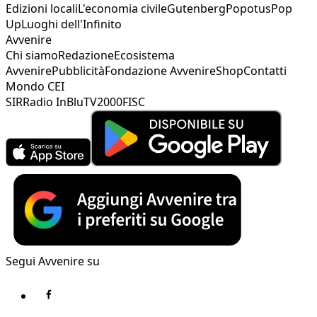
Edizioni locali
L'economia civile
Gutenberg
Popotus
Pop
Up
Luoghi dell'Infinito
Avvenire
Chi siamo
Redazione
Ecosistema
Avvenire
Pubblicità
Fondazione Avvenire
Shop
Contatti
Mondo CEI
SIR
Radio InBlu
TV2000
FISC
Segui Avvenire su