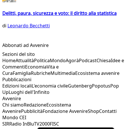
Delitti, paura, sicurezza e voto: il diritto alla statistica
di
Leonardo Becchetti
Abbonati ad Avvenire
Sezioni del sito
Home
Attualità
Politica
Mondo
Agorà
Podcast
Chiesa
Idee e
Commenti
Economia
Vita e
Cura
Famiglia
Rubriche
Multimedia
Ecosistema avvenire
Pubblicazioni
Edizioni locali
L'economia civile
Gutenberg
Popotus
Pop
Up
Luoghi dell'Infinito
Avvenire
Chi siamo
Redazione
Ecosistema
Avvenire
Pubblicità
Fondazione Avvenire
Shop
Contatti
Mondo CEI
SIR
Radio InBlu
TV2000
FISC