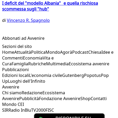
I deficit del "modello Albania" e quella rischiosa
scommessa sugli "hub"
di
Vincenzo R. Spagnolo
Abbonati ad Avvenire
Sezioni del sito
Home
Attualità
Politica
Mondo
Agorà
Podcast
Chiesa
Idee e
Commenti
Economia
Vita e
Cura
Famiglia
Rubriche
Multimedia
Ecosistema avvenire
Pubblicazioni
Edizioni locali
L'economia civile
Gutenberg
Popotus
Pop
Up
Luoghi dell'Infinito
Avvenire
Chi siamo
Redazione
Ecosistema
Avvenire
Pubblicità
Fondazione Avvenire
Shop
Contatti
Mondo CEI
SIR
Radio InBlu
TV2000
FISC