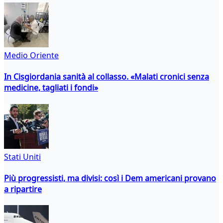
Medio Oriente
In Cisgiordania sanità al collasso. «Malati cronici senza
medicine, tagliati i fondi»
Stati Uniti
Più progressisti, ma divisi: così i Dem americani provano
a ripartire