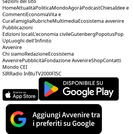
Sezioni del sito
Home
Attualità
Politica
Mondo
Agorà
Podcast
Chiesa
Idee e
Commenti
Economia
Vita e
Cura
Famiglia
Rubriche
Multimedia
Ecosistema avvenire
Pubblicazioni
Edizioni locali
L'economia civile
Gutenberg
Popotus
Pop
Up
Luoghi dell'Infinito
Avvenire
Chi siamo
Redazione
Ecosistema
Avvenire
Pubblicità
Fondazione Avvenire
Shop
Contatti
Mondo CEI
SIR
Radio InBlu
TV2000
FISC