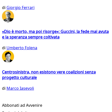
di
Giorgio Ferrari
«Dio è morto, ma poi risorge»: Guccini, la fede mai avuta
e la speranza sempre coltivata
di
Umberto Folena
Centrosinistra, non esistono vere coalizioni senza
progetto culturale
di
Marco Iasevoli
Abbonati ad Avvenire