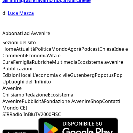
Gli immigrati eravamo noi, a Marcinelle
di
Luca Mazza
Abbonati ad Avvenire
Sezioni del sito
Home
Attualità
Politica
Mondo
Agorà
Podcast
Chiesa
Idee e
Commenti
Economia
Vita e
Cura
Famiglia
Rubriche
Multimedia
Ecosistema avvenire
Pubblicazioni
Edizioni locali
L'economia civile
Gutenberg
Popotus
Pop
Up
Luoghi dell'Infinito
Avvenire
Chi siamo
Redazione
Ecosistema
Avvenire
Pubblicità
Fondazione Avvenire
Shop
Contatti
Mondo CEI
SIR
Radio InBlu
TV2000
FISC