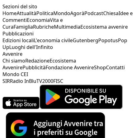
Sezioni del sito
Home
Attualità
Politica
Mondo
Agorà
Podcast
Chiesa
Idee e
Commenti
Economia
Vita e
Cura
Famiglia
Rubriche
Multimedia
Ecosistema avvenire
Pubblicazioni
Edizioni locali
L'economia civile
Gutenberg
Popotus
Pop
Up
Luoghi dell'Infinito
Avvenire
Chi siamo
Redazione
Ecosistema
Avvenire
Pubblicità
Fondazione Avvenire
Shop
Contatti
Mondo CEI
SIR
Radio InBlu
TV2000
FISC