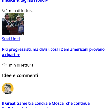
medicine, tagliati i fondi»
1 min di lettura
Stati Uniti
Più progressisti, ma divisi: così i Dem americani provano
a ripartire
1 min di lettura
Idee e commenti
Il Great Game tra Londra e Mosca che continua