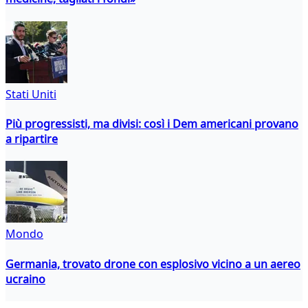
Stati Uniti
Più progressisti, ma divisi: così i Dem americani provano
a ripartire
Mondo
Germania, trovato drone con esplosivo vicino a un aereo
ucraino