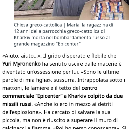
Chiesa greco-cattolica | Maria, la ragazzina di
12 anni della parrocchia greco-cattolica di
Kharkiv morta nel bombardamento russo al
grande magazzino "Epicenter"
«Aiuto, aiuto…». Il grido disperato e flebile che
Yuri Myronenko
ha sentito uscire dalle macerie è
diventato un’ossessione per lui. «Sono le ultime
parole di mia figlia», sussurra. Intrappolata sotto i
mattoni, le lamiere e il tetto del
centro
commerciale “Epicenter” a Kharkiv colpito da due
missili russi
. «Anche io ero in mezzo ai detriti
dell’esplosione». Ha cercato di salvare la sua
piccola, ma non è riuscito a superare il muro di
calcinacci e fiamme. «Poi ho perso conoscenza». Si