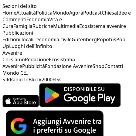
Sezioni del sito
Home
Attualità
Politica
Mondo
Agorà
Podcast
Chiesa
Idee e
Commenti
Economia
Vita e
Cura
Famiglia
Rubriche
Multimedia
Ecosistema avvenire
Pubblicazioni
Edizioni locali
L'economia civile
Gutenberg
Popotus
Pop
Up
Luoghi dell'Infinito
Avvenire
Chi siamo
Redazione
Ecosistema
Avvenire
Pubblicità
Fondazione Avvenire
Shop
Contatti
Mondo CEI
SIR
Radio InBlu
TV2000
FISC