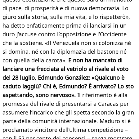
di pace, di prosperità e di nuova democrazia. Lo
giuro sulla storia, sulla mia vita, e lo rispetterò»,
ha detto enfaticamente prima di lanciarsi in un
duro j’accuse contro l’opposizione e l’Occidente
che la sostiene. «Il Venezuela non si colonizza né
si domina, né con la diplomazia del bastone né
con quella della carota».
E non ha mancato di
lanciare una frecciata al vetriolo al rivale al voto
del 28 luglio, Edmundo González: «Qualcuno è
caduto laggiù? Chi è, Edmundo? È arrivato? Lo sto
aspettando, sono nervoso».
Il riferimento è alla
promessa del rivale di presentarsi a Caracas per
assumere l’incarico che gli spetta secondo la gran
parte della comunità internazionale. Maduro si è
proclamato vincitore dell’ultima competizione –
con il 52 per cento dei consensi – senza mostrare