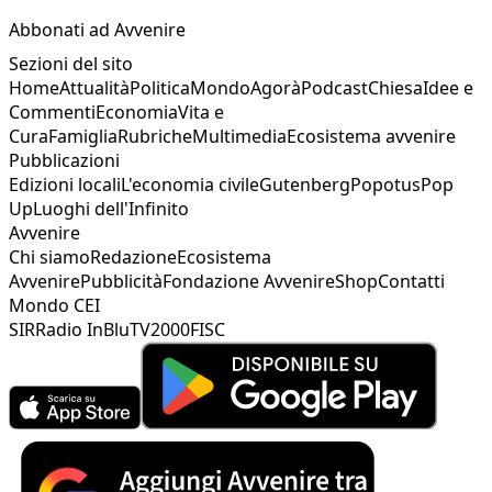
Abbonati ad Avvenire
Sezioni del sito
Home
Attualità
Politica
Mondo
Agorà
Podcast
Chiesa
Idee e
Commenti
Economia
Vita e
Cura
Famiglia
Rubriche
Multimedia
Ecosistema avvenire
Pubblicazioni
Edizioni locali
L'economia civile
Gutenberg
Popotus
Pop
Up
Luoghi dell'Infinito
Avvenire
Chi siamo
Redazione
Ecosistema
Avvenire
Pubblicità
Fondazione Avvenire
Shop
Contatti
Mondo CEI
SIR
Radio InBlu
TV2000
FISC