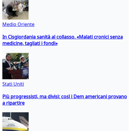
Medio Oriente
In Cisgiordania sanità al collasso. «Malati cronici senza
medicine, tagliati i fondi»
Stati Uniti
Più progressisti, ma divisi: così i Dem americani provano
a ripartire