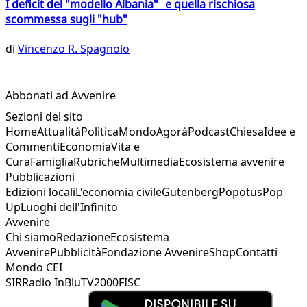
I deficit del "modello Albania" e quella rischiosa
scommessa sugli "hub"
di
Vincenzo R. Spagnolo
Abbonati ad Avvenire
Sezioni del sito
Home
Attualità
Politica
Mondo
Agorà
Podcast
Chiesa
Idee e
Commenti
Economia
Vita e
Cura
Famiglia
Rubriche
Multimedia
Ecosistema avvenire
Pubblicazioni
Edizioni locali
L'economia civile
Gutenberg
Popotus
Pop
Up
Luoghi dell'Infinito
Avvenire
Chi siamo
Redazione
Ecosistema
Avvenire
Pubblicità
Fondazione Avvenire
Shop
Contatti
Mondo CEI
SIR
Radio InBlu
TV2000
FISC